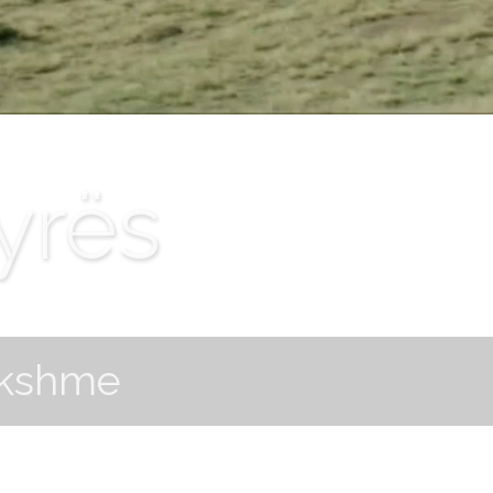
yrës
ikshme