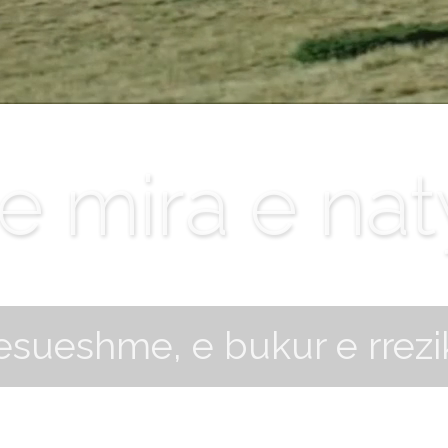
e mira e nat
esueshme, e bukur e rrez