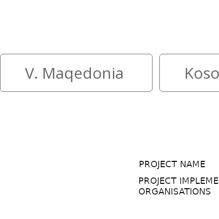
Mali më i lartë në dy vende mun
vendin tuaj
V. Maqedonia
Koso