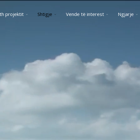
th projektit
Shtigje
Vende të interest
Ngjarje