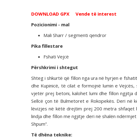
DOWNLOAD GPX
Vende të interest
Pozicionimi - mal
Mali Sharr / segmenti qendror
Pika fillestare
Fshati Vejcë
Përshkrimi i shtegut
Shteg i shkurtë që fillon nga ura në hyrjen e fshati
dhe Kupinicë, të cilat e formojnë lumin e Vejcës,
vjetër prej betoni, kalohet lumi dhe fillon ngjit
Sellcë çon të Bulmetoret e Rokopekës. Deri në këtë
lëvizjes në këtë drejtim prej 200 metra shfaqet l
lindja dhe fillon me ngjitje deri në shalën ndërmjet 
Shpum”.
Të dhëna teknike
: