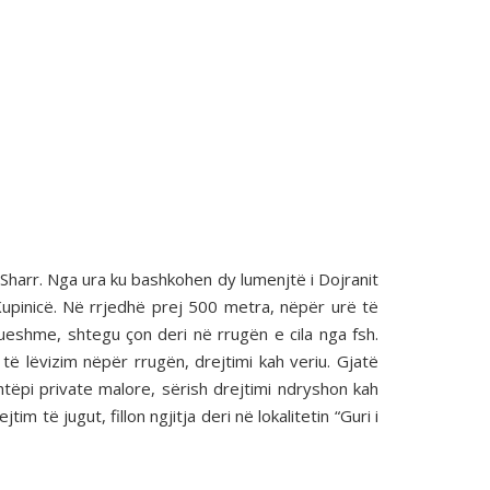
it Sharr. Nga ura ku bashkohen dy lumenjtë i Dojranit
 Kupinicë. Në rrjedhë prej 500 metra, nëpër urë të
nueshme, shtegu çon deri në rrugën e cila nga fsh.
 të lëvizim nëpër rrugën, drejtimi kah veriu. Gjatë
htëpi private malore, sërish drejtimi ndryshon kah
m të jugut, fillon ngjitja deri në lokalitetin “Guri i