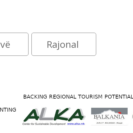
d të arrihet nga të dy anët. Ej
vë
Rajonal