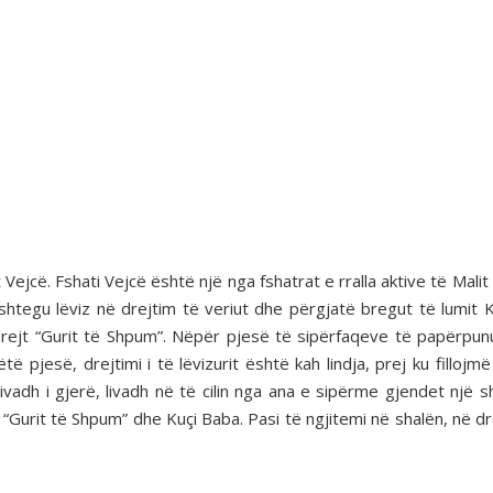
t Vejcë. Fshati Vejcë është një nga fshatrat e rralla aktive të Mal
 shtegu lëviz në drejtim të veriut dhe përgjatë bregut të lumit
ja drejt “Gurit të Shpum”. Nëpër pjesë të sipërfaqeve të papërpu
 pjesë, drejtimi i të lëvizurit është kah lindja, prej ku fillojmë
ivadh i gjerë, livadh në të cilin nga ana e sipërme gjendet një s
“Gurit të Shpum” dhe Kuçi Baba. Pasi të ngjitemi në shalën, në drejti