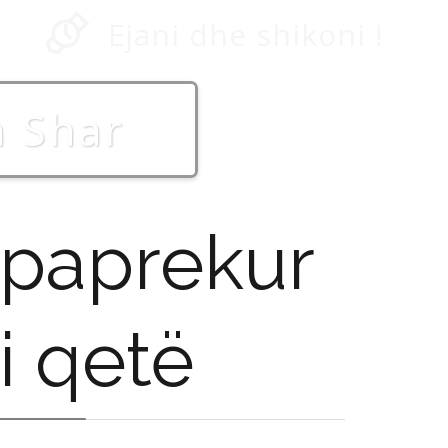
Ejani dhe shikoni !
n Shar
i paprekur
i qetë