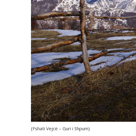
(
Fshati Vejcë – Guri i Shpum
)