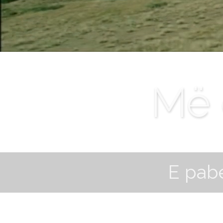
Më 
E pab